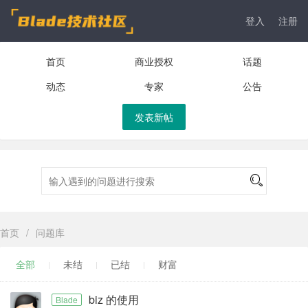
登入
注册
首页
商业授权
话题
动态
专家
公告
发表新帖
首页
/
问题库
全部
未结
已结
财富
biz 的使用
Blade