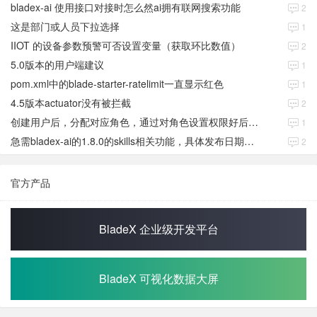
bladex-ai 使用接口对接时怎么然ai拥有联网搜索功能
2
这是部门或人员下拉选择
1
IIOT 的设备参数预警可否设置变量（获取环比数值）
2
5.0版本的用户端建议
1
pom.xml中的blade-starter-ratelimit一直显示红色
1
4.5版本actuator没有被拦截
2
创建用户后，分配对应角色，通过对角色设置权限好后，登录当前用户后。查看不到当前已分配对应角色权限数据
1
急需bladex-ai的1.8.0的skills相关功能，具体发布日期是多少号
2
官方产品
BladeX 企业级开发平台
BladeX 可视化数据大屏