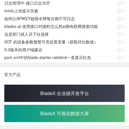
日志管理中-接口日志为空
1
minio上传提示失败
1
如何让APIKEY超级令牌每次都不写日志
1
bladex-ai 使用接口对接时怎么然ai拥有联网搜索功能
2
这是部门或人员下拉选择
1
IIOT 的设备参数预警可否设置变量（获取环比数值）
2
5.0版本的用户端建议
1
pom.xml中的blade-starter-ratelimit一直显示红色
1
官方产品
BladeX 企业级开发平台
BladeX 可视化数据大屏