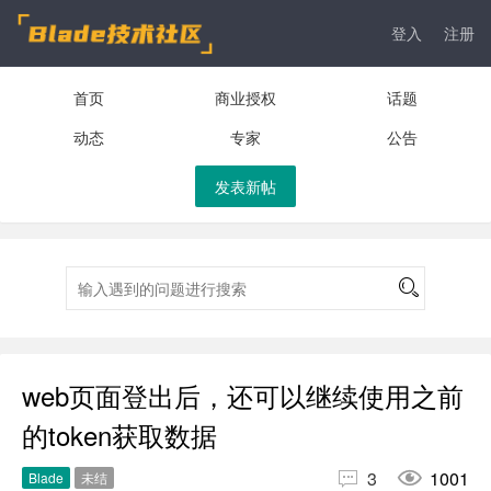
登入
注册
首页
商业授权
话题
动态
专家
公告
发表新帖
web页面登出后，还可以继续使用之前
的token获取数据


3
1001
Blade
未结