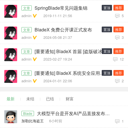
SpringBlade常见问题集锦
置顶
推荐
文章
admin
2019-11-11 21:56
5
BladeX 免费公开课正式发布
置顶
推荐
文章
admin
2024-05-08 21:37
3
[重要通知] BladeX 首届 [盗版破冰行动] 圆满成功
置顶
推荐
文章
admin
2023-02-27 19:24
12
[重要通知] BladeX 系统安全应用指南
置顶
推荐
文章
admin
2024-01-01 22:06
2
最新
未结
已结
财富
大模型平台是开发AI产品直接发布给用户使用的吗？
Blade
加勒比海盗王
6小时前
1