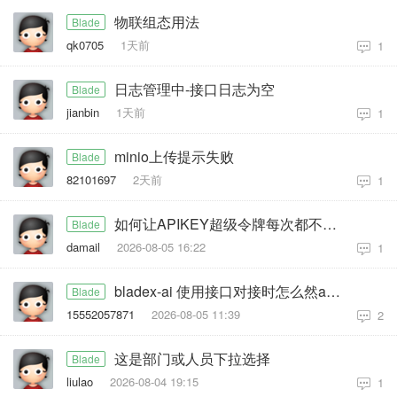
物联组态用法
Blade
qk0705
1天前
1
日志管理中-接口日志为空
Blade
jianbin
1天前
1
minio上传提示失败
Blade
82101697
2天前
1
如何让APIKEY超级令牌每次都不写日志
Blade
damail
2026-08-05 16:22
1
bladex-ai 使用接口对接时怎么然ai拥有联网搜索功能
Blade
15552057871
2026-08-05 11:39
2
这是部门或人员下拉选择
Blade
liulao
2026-08-04 19:15
1