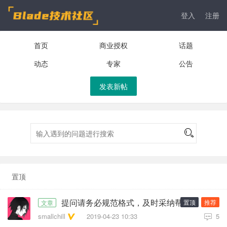
登入
注册
首页
商业授权
话题
动态
专家
公告
发表新帖
置顶
提问请务必规范格式，及时采纳帮助你解决难题的回答
置顶
推荐
文章
smallchill
2019-04-23 10:33
5