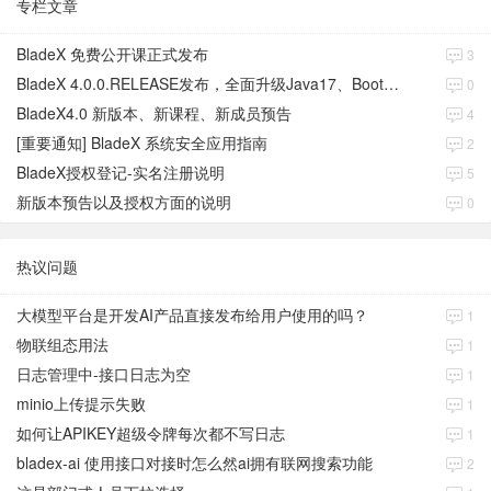
专栏文章
BladeX 免费公开课正式发布
3
BladeX 4.0.0.RELEASE发布，全面升级Java17、Boot3、Cloud2023
0
BladeX4.0 新版本、新课程、新成员预告
4
[重要通知] BladeX 系统安全应用指南
2
BladeX授权登记-实名注册说明
5
新版本预告以及授权方面的说明
0
热议问题
大模型平台是开发AI产品直接发布给用户使用的吗？
1
物联组态用法
1
日志管理中-接口日志为空
1
minio上传提示失败
1
如何让APIKEY超级令牌每次都不写日志
1
bladex-ai 使用接口对接时怎么然ai拥有联网搜索功能
2