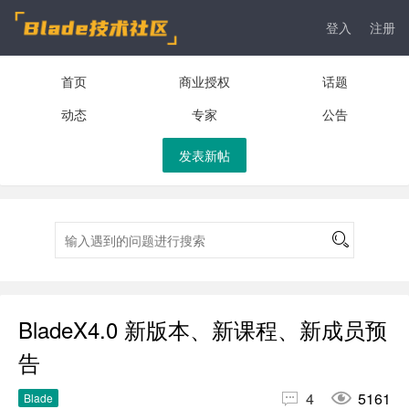
登入
注册
首页
商业授权
话题
动态
专家
公告
发表新帖
BladeX4.0 新版本、新课程、新成员预
告


4
5161
Blade