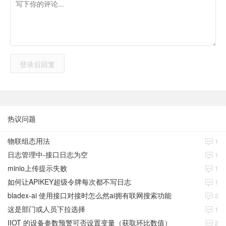
登录后回复
热议问题
物联组态用法
1
日志管理中-接口日志为空
1
minio上传提示失败
1
如何让APIKEY超级令牌每次都不写日志
1
bladex-ai 使用接口对接时怎么然ai拥有联网搜索功能
2
这是部门或人员下拉选择
1
IIOT 的设备参数预警可否设置变量（获取环比数值）
2