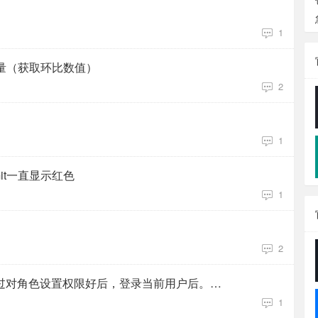
1
变量（获取环比数值）
2
1
elimit一直显示红色
1
2
创建用户后，分配对应角色，通过对角色设置权限好后，登录当前用户后。查看不到当前已分配对应角色权限数据
1