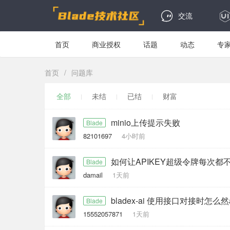
交流
首页
商业授权
话题
动态
专
首页
/
问题库
全部
未结
已结
财富
minio上传提示失败
Blade
82101697
4小时前
如何让APIKEY超级令牌每次都
Blade
damail
1天前
bladex-ai 使用接口对接时怎
Blade
15552057871
1天前