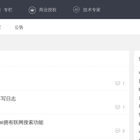
专栏
商业授权
技术专家
家
公告
1
不写日志
1
么然ai拥有联网搜索功能
2