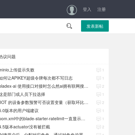
登入
注册

发表新帖
热议问题
minio上传提示失败
1
如何让APIKEY超级令牌每次都不写日志
1
bladex-ai 使用接口对接时怎么然ai拥有联网搜索功能
2
这是部门或人员下拉选择
1
IIOT 的设备参数预警可否设置变量（获取环比数值）
2
5.0版本的用户端建议
1
pom.xml中的blade-starter-ratelimit一直显示红色
1
4.5版本actuator没有被拦截
2
创建用户后，分配对应角色，通过对角色设置权限好后，登录当前用户后。查看不到当前已分配对应角色权限数据
1