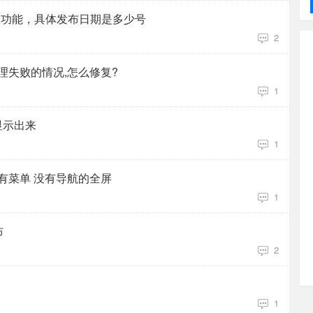
ills相关功能，具体发布日期是多少号
2
理失败的情况,怎么修复?
1
单显示出来
1
有菜单 没有导航的全屏
1
布
2
1