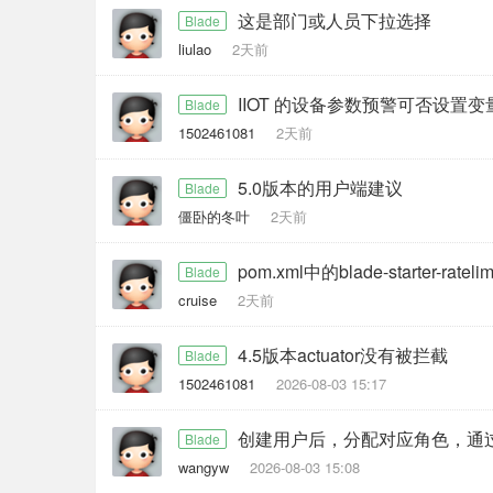
这是部门或人员下拉选择
Blade
liulao
2天前
IIOT 的设备参数预警可否设置
Blade
1502461081
2天前
5.0版本的用户端建议
Blade
僵卧的冬叶
2天前
pom.xml中的blade-starter-rat
Blade
cruise
2天前
4.5版本actuator没有被拦截
Blade
1502461081
2026-08-03 15:17
Blade
wangyw
2026-08-03 15:08