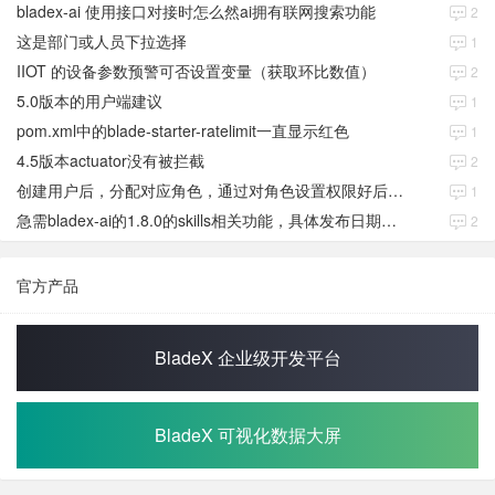
bladex-ai 使用接口对接时怎么然ai拥有联网搜索功能
2
这是部门或人员下拉选择
1
IIOT 的设备参数预警可否设置变量（获取环比数值）
2
5.0版本的用户端建议
1
pom.xml中的blade-starter-ratelimit一直显示红色
1
4.5版本actuator没有被拦截
2
创建用户后，分配对应角色，通过对角色设置权限好后，登录当前用户后。查看不到当前已分配对应角色权限数据
1
急需bladex-ai的1.8.0的skills相关功能，具体发布日期是多少号
2
官方产品
BladeX 企业级开发平台
BladeX 可视化数据大屏