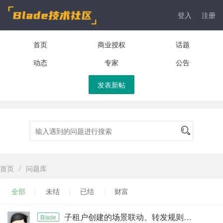
登入
注册
首页
商业授权
话题
动态
专家
公告
发表新帖
首页
/
问题库
全部
未结
已结
财富
子租户创建的场景联动、转发规则。租户ID存储错误
Blade