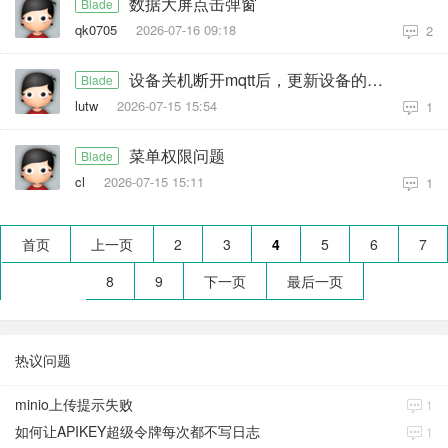
数据大屏点击弹窗
Blade
qk0705
2026-07-16 09:18
2
设备关机断开mqtt后，更新设备的下线状态逻辑执行失败
Blade
lutw
2026-07-15 15:54
1
菜单权限问题
Blade
cl
2026-07-15 15:11
1
首页
上一页
2
3
4
5
6
7
8
9
下一页
最后一页
热议问题
minio上传提示失败
1
如何让APIKEY超级令牌每次都不写日志
1