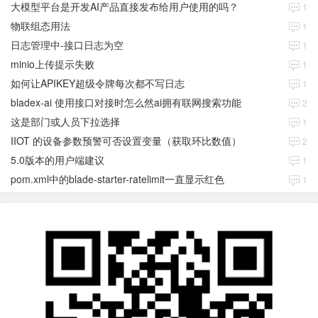
大模型平台是开发AI产品直接发布给用户使用的吗？
1
物联组态用法
1
日志管理中-接口日志为空
1
minio上传提示失败
1
如何让APIKEY超级令牌每次都不写日志
1
bladex-ai 使用接口对接时怎么然ai拥有联网搜索功能
2
这是部门或人员下拉选择
1
IIOT 的设备参数预警可否设置变量（获取环比数值）
2
5.0版本的用户端建议
1
pom.xml中的blade-starter-ratelimit一直显示红色
1