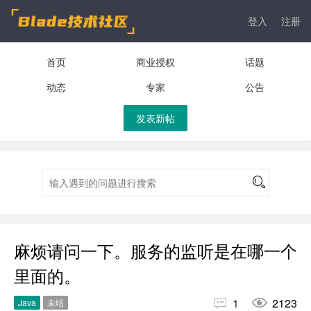
登入
注册
首页
商业授权
话题
动态
专家
公告
发表新帖
麻烦请问一下。服务的监听是在哪一个
里面的。


1
2123
Java
未结