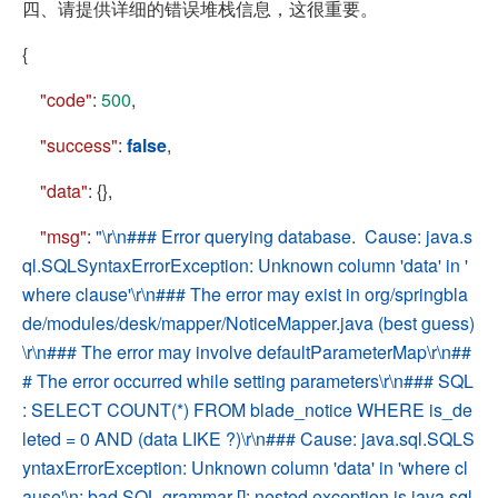
四、请提供详细的错误堆栈信息，这很重要。
{
"code"
:
500
,
"success"
:
false
,
"data"
: {},
"msg"
:
"\r\n### Error querying database. Cause: java.s
ql.SQLSyntaxErrorException: Unknown column 'data' in '
where clause'\r\n### The error may exist in org/springbla
de/modules/desk/mapper/NoticeMapper.java (best guess)
\r\n### The error may involve defaultParameterMap\r\n##
# The error occurred while setting parameters\r\n### SQL
: SELECT COUNT(*) FROM blade_notice WHERE is_de
leted = 0 AND (data LIKE ?)\r\n### Cause: java.sql.SQLS
yntaxErrorException: Unknown column 'data' in 'where cl
ause'\n; bad SQL grammar []; nested exception is java.sql