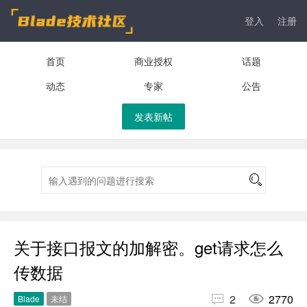
登入
注册
首页
商业授权
话题
动态
专家
公告
发表新帖
关于接口报文的加解密。get请求怎么
传数据


2
2770
Blade
未结