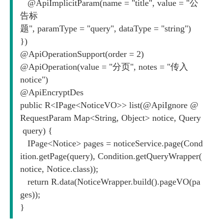
   @ApiImplicitParam(name = "title", value = "公
告标
题", paramType = "query", dataType = "string")

})

@ApiOperationSupport(order = 2)

@ApiOperation(value = "分页", notes = "传入
notice")

@ApiEncryptDes

public R<IPage<NoticeVO>> list(@ApiIgnore @
RequestParam Map<String, Object> notice, Query
 query) {

   IPage<Notice> pages = noticeService.page(Cond
ition.getPage(query), Condition.getQueryWrapper(
notice, Notice.class));

   return R.data(NoticeWrapper.build().pageVO(pa
ges));

}