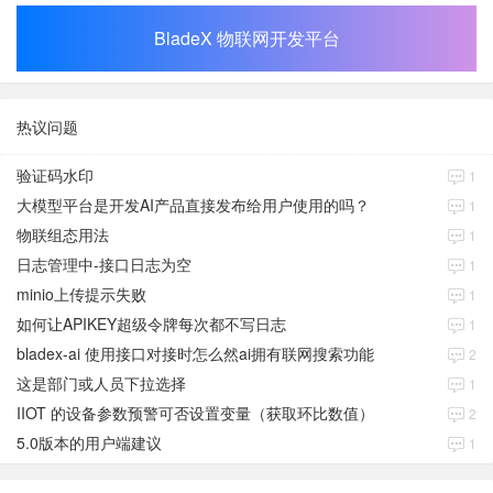
BladeX 物联网开发平台
热议问题
验证码水印
1
大模型平台是开发AI产品直接发布给用户使用的吗？
1
物联组态用法
1
日志管理中-接口日志为空
1
minio上传提示失败
1
如何让APIKEY超级令牌每次都不写日志
1
bladex-ai 使用接口对接时怎么然ai拥有联网搜索功能
2
这是部门或人员下拉选择
1
IIOT 的设备参数预警可否设置变量（获取环比数值）
2
5.0版本的用户端建议
1