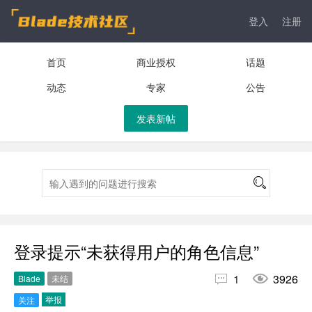
登入
注册
首页
商业授权
话题
动态
专家
公告
发表新帖
登录提示“未获得用户的角色信息”


1
3926
Blade
未结
举报
关注