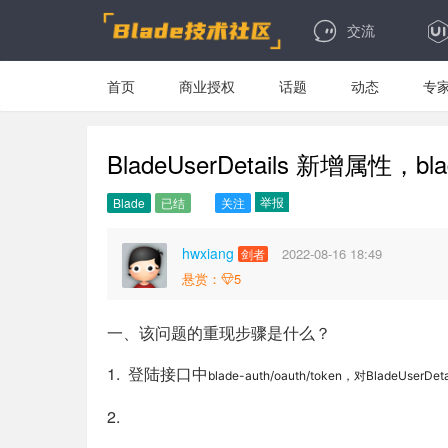
交流
首页
商业授权
话题
动态
专
BladeUserDetails 新增属性，bl
举报
Blade
已结
关注
hwxiang
2022-08-16 18:49
剑者
悬赏：
5
一、该问题的重现步骤是什么？
1. 登陆接口中
blade-auth/oauth/token，对Bla
2.