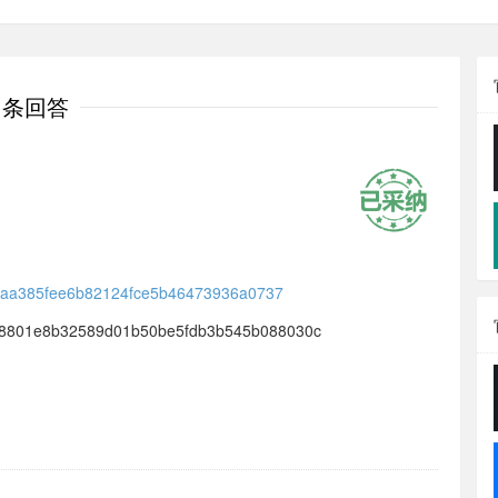
1条回答
bde7aa385fee6b82124fce5b46473936a0737
t/6158801e8b32589d01b50be5fdb3b545b088030c