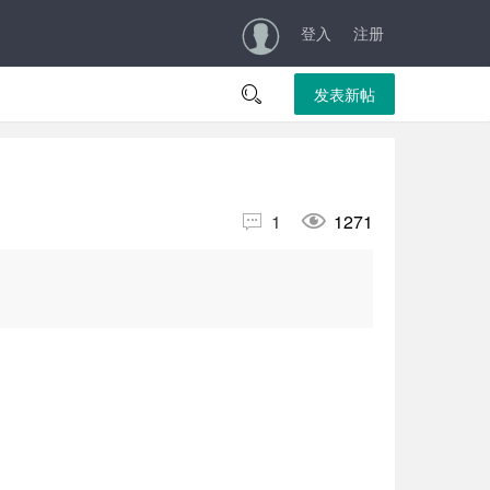
登入
注册

发表新帖


1
1271