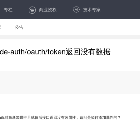
专栏
商业授权
技术专家
家
公告
ade-auth/oauth/token返回没有数据
deUserDetails对象新加属性且赋值后接口返回没有改属性，请问是如何添加属性的？