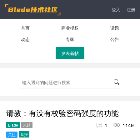
登入
注册
首页
商业授权
话题
动态
专家
公告
发表新帖
请教：有没有校验密码强度的功能


1
1149
Blade
未结
举报
关注