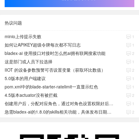
热议问题
minio上传提示失败
1
如何让APIKEY超级令牌每次都不写日志
1
bladex-ai 使用接口对接时怎么然ai拥有联网搜索功能
2
这是部门或人员下拉选择
1
IIOT 的设备参数预警可否设置变量（获取环比数值）
2
5.0版本的用户端建议
1
pom.xml中的blade-starter-ratelimit一直显示红色
1
4.5版本actuator没有被拦截
2
创建用户后，分配对应角色，通过对角色设置权限好后，登录当前用户后。查看不到当前已分配对应角色权限数据
1
急需bladex-ai的1.8.0的skills相关功能，具体发布日期是多少号
2