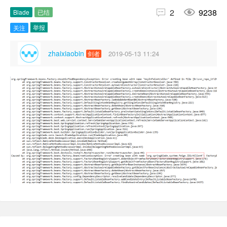


2
9238
Blade
已结
举报
关注
zhaixiaobin
2019-05-13 11:24
剑者