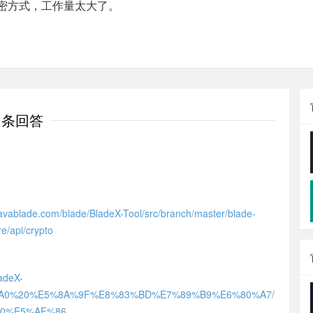
密方式，工作量太大了。
1条回答
.javablade.com/blade/BladeX-Tool/src/branch/master/blade-
re/api/crypto
ladeX-
AB%A0%20%E5%8A%9F%E8%83%BD%E7%89%B9%E6%80%A7/
A0%E5%AF%86