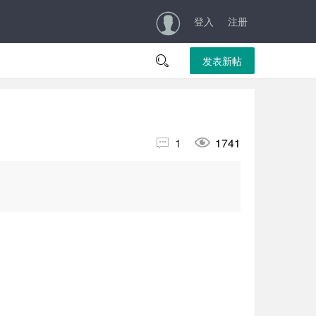
登入
注册

发表新帖


1
1741