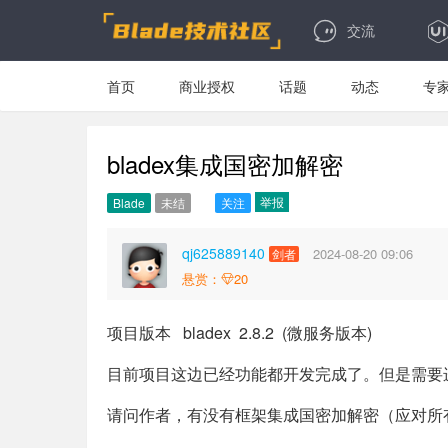
交流
首页
商业授权
话题
动态
专
bladex集成国密加解密
举报
Blade
未结
关注
qj625889140
2024-08-20 09:06
剑者
悬赏：
20
项目版本 bladex 2.8.2 (微服务版本)
目前项目这边已经功能都开发完成了。但是需要
请问作者，有没有框架集成国密加解密（应对所有