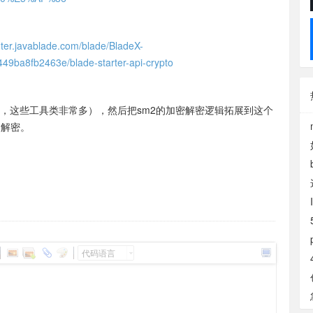
nter.javablade.com/blade/BladeX-
9ba8fb2463e/blade-starter-api-crypto
上找，这些工具类非常多），然后把sm2的加密解密逻辑拓展到这个
加解密。
代码语言