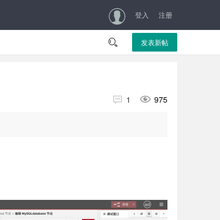
登入
注册

发表新帖


1
975