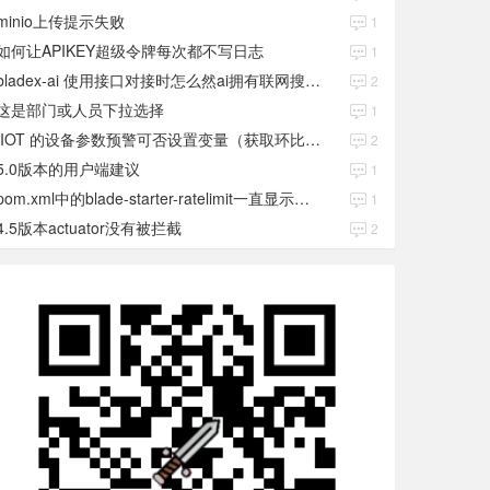
minio上传提示失败
1
如何让APIKEY超级令牌每次都不写日志
1
bladex-ai 使用接口对接时怎么然ai拥有联网搜索功能
2
这是部门或人员下拉选择
1
IIOT 的设备参数预警可否设置变量（获取环比数值）
2
5.0版本的用户端建议
1
pom.xml中的blade-starter-ratelimit一直显示红色
1
4.5版本actuator没有被拦截
2