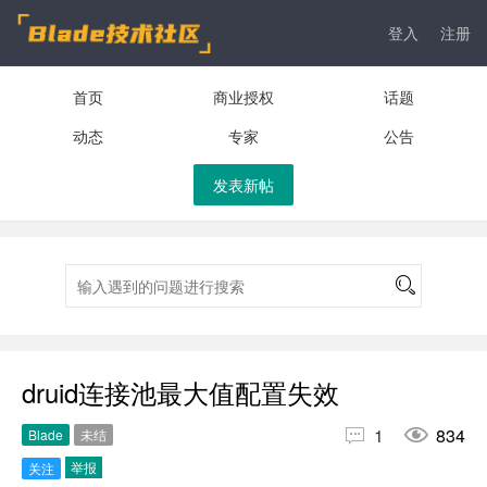
登入
注册
首页
商业授权
话题
动态
专家
公告
发表新帖
druid连接池最大值配置失效


1
834
Blade
未结
举报
关注