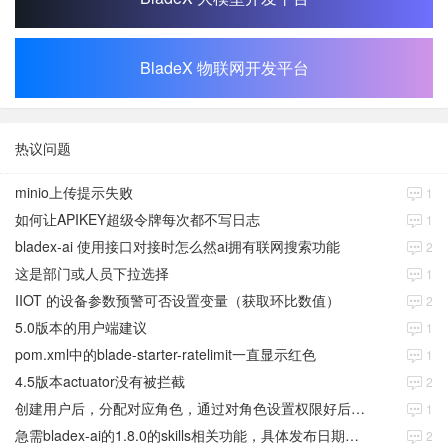
BladeX 物联网开发平台
热议问题
minio上传提示失败
1
如何让APIKEY超级令牌每次都不写日志
1
bladex-ai 使用接口对接时怎么然ai拥有联网搜索功能
2
这是部门或人员下拉选择
1
IIOT 的设备参数预警可否设置变量（获取环比数值）
2
5.0版本的用户端建议
1
pom.xml中的blade-starter-ratelimit一直显示红色
1
4.5版本actuator没有被拦截
2
创建用户后，分配对应角色，通过对角色设置权限好后，登录当前用户后。查看不到当前已分配对应角色权限数据
1
急需bladex-ai的1.8.0的skills相关功能，具体发布日期是多少号
2