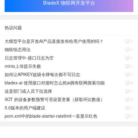
BladeX 物联网开发平台
热议问题
大模型平台是开发AI产品直接发布给用户使用的吗？
1
物联组态用法
1
日志管理中-接口日志为空
1
minio上传提示失败
1
如何让APIKEY超级令牌每次都不写日志
1
bladex-ai 使用接口对接时怎么然ai拥有联网搜索功能
2
这是部门或人员下拉选择
1
IIOT 的设备参数预警可否设置变量（获取环比数值）
2
5.0版本的用户端建议
1
pom.xml中的blade-starter-ratelimit一直显示红色
1