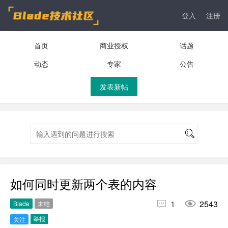
登入
注册
首页
商业授权
话题
动态
专家
公告
发表新帖
如何同时更新两个表的内容


1
2543
Blade
未结
举报
关注