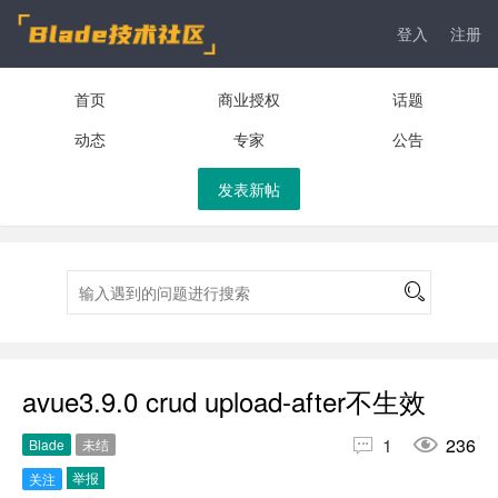
登入
注册
首页
商业授权
话题
动态
专家
公告
发表新帖
avue3.9.0 crud upload-after不生效


1
236
Blade
未结
举报
关注