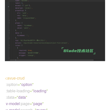
<avue-crud
:option
="
option
"
:table-loading
="
loading
"
:data
="
data
"
v-model
:page
="
page
"
v-model
:search
="
query
"