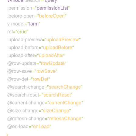
:permission
="
permissionList
"
:before-open
="
beforeOpen
"
v-model
="
form
"
ref
="crud"
:upload-preview
="
uploadPreview
"
:upload-before
="
uploadBefore
"
:upload-after
="
uploadAfter
"
@row-update
="
rowUpdate
"
@row-save
="
rowSave
"
@row-del
="
rowDel
"
@search-change
="
searchChange
"
@search-reset
="
searchReset
"
@current-change
="
currentChange
"
@size-change
="
sizeChange
"
@refresh-change
="
refreshChange
"
@on-load
="
onLoad
"
>