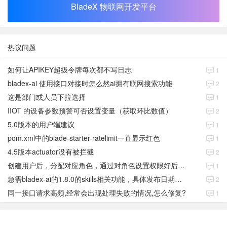
BladeX 物联网开发平台
热议问题
如何让APIKEY超级令牌每次都不写日志
1
bladex-ai 使用接口对接时怎么然ai拥有联网搜索功能
2
这是部门或人员下拉选择
1
IIOT 的设备参数预警可否设置变量（获取环比数值）
2
5.0版本的用户端建议
1
pom.xml中的blade-starter-ratelimit一直显示红色
1
4.5版本actuator没有被拦截
2
创建用户后，分配对应角色，通过对角色设置权限好后，登录当前用户后。查看不到当前已分配对应角色权限数据
1
急需bladex-ai的1.8.0的skills相关功能，具体发布日期是多少号
2
同一接口请求高频,经常会出现处理失败的情况,怎么修复?
1