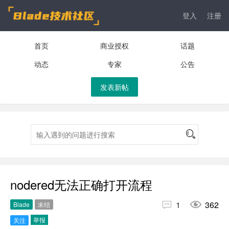
登入
注册
首页
商业授权
话题
动态
专家
公告
发表新帖
nodered无法正确打开流程


1
362
Blade
未结
举报
关注