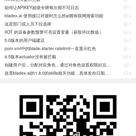
如何让APIKEY超级令牌每次都不写日志
1
bladex-ai 使用接口对接时怎么然ai拥有联网搜索功能
2
这是部门或人员下拉选择
1
IIOT 的设备参数预警可否设置变量（获取环比数值）
2
5.0版本的用户端建议
1
pom.xml中的blade-starter-ratelimit一直显示红色
1
4.5版本actuator没有被拦截
2
创建用户后，分配对应角色，通过对角色设置权限好后，登录当前用户后。查看不到当前已分配对应角色权限数据
1
急需bladex-ai的1.8.0的skills相关功能，具体发布日期是多少号
2