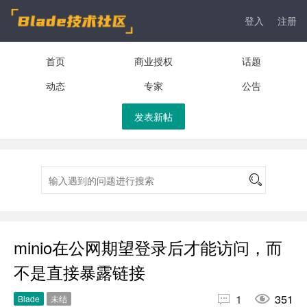
登入
注册
首页
商业授权
话题
动态
专家
公告
发表新帖
minio在公网期望登录后才能访问，而
不是直接暴露链接


1
351
Blade
未结