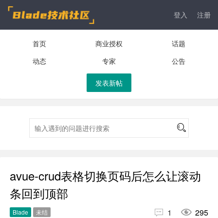
登入
注册
首页
商业授权
话题
动态
专家
公告
发表新帖
avue-crud表格切换页码后怎么让滚动
条回到顶部


1
295
Blade
未结