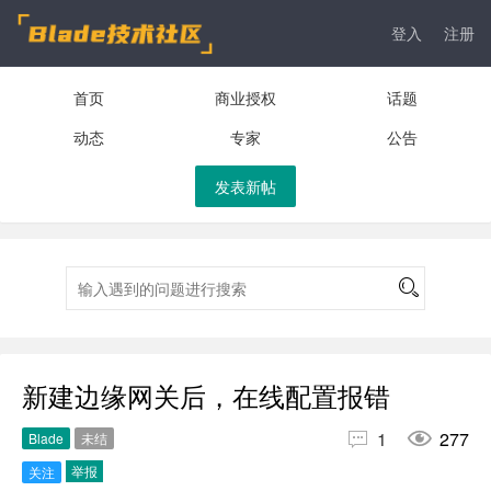
登入
注册
首页
商业授权
话题
动态
专家
公告
发表新帖
新建边缘网关后，在线配置报错


1
277
Blade
未结
举报
关注