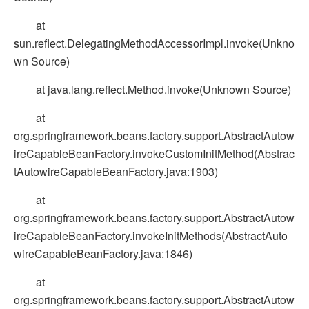
at
sun.reflect.DelegatingMethodAccessorImpl.invoke(Unkno
wn Source)
at java.lang.reflect.Method.invoke(Unknown Source)
at
org.springframework.beans.factory.support.AbstractAutow
ireCapableBeanFactory.invokeCustomInitMethod(Abstrac
tAutowireCapableBeanFactory.java:1903)
at
org.springframework.beans.factory.support.AbstractAutow
ireCapableBeanFactory.invokeInitMethods(AbstractAuto
wireCapableBeanFactory.java:1846)
at
org.springframework.beans.factory.support.AbstractAutow