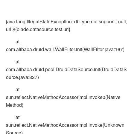
java.lang.IllegalStateException: dbType not support : null,
url ${blade.datasource.test.url}
at
com.alibaba.druid.wall.WallFilter.init(WallFilter.java:167)
at
com.alibaba.druid.pool.DruidDataSource.init(DruidDataS
ource.java:827)
at
sun.reflect.NativeMethodAccessorImpl.invoke0(Native
Method)
at
sun.reflect.NativeMethodAccessorImpl.invoke(Unknown
Source)