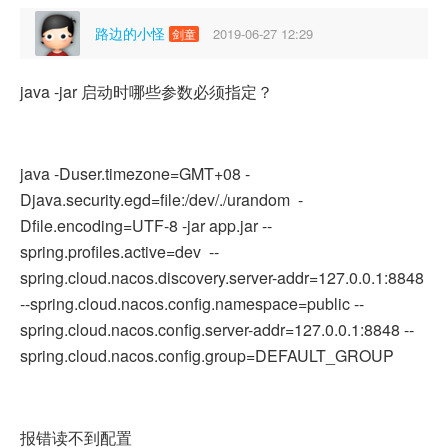
路边的小怪
2019-06-27 12:29
剑童
java -jar 启动时哪些参数必须指定？
java -Duser.timezone=GMT+08 -
Djava.security.egd=file:/dev/./urandom -
Dfile.encoding=UTF-8 -jar app.jar --
spring.profiles.active=dev --
spring.cloud.nacos.discovery.server-addr=127.0.0.1:8848
--spring.cloud.nacos.config.namespace=public --
spring.cloud.nacos.config.server-addr=127.0.0.1:8848 --
spring.cloud.nacos.config.group=DEFAULT_GROUP
报错读不到配置