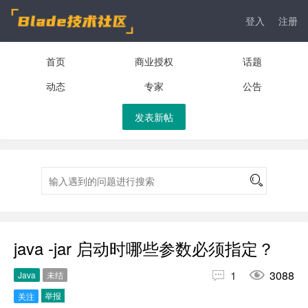
登入
注册
首页
商业授权
话题
动态
专家
公告
发表新帖
java -jar 启动时哪些参数必须指定？


1
3088
Java
未结
举报
关注