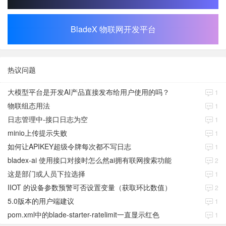
BladeX 物联网开发平台
热议问题
大模型平台是开发AI产品直接发布给用户使用的吗？
1
物联组态用法
1
日志管理中-接口日志为空
1
minio上传提示失败
1
如何让APIKEY超级令牌每次都不写日志
1
bladex-ai 使用接口对接时怎么然ai拥有联网搜索功能
2
这是部门或人员下拉选择
1
IIOT 的设备参数预警可否设置变量（获取环比数值）
2
5.0版本的用户端建议
1
pom.xml中的blade-starter-ratelimit一直显示红色
1