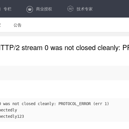
专栏
商业授权
技术专家
家
公告
HTTP/2 stream 0 was not closed cleanl
 was not closed cleanly: PROTOCOL_ERROR (err 1)

ectedly

pectedly123