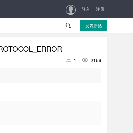
登入
注册

发表新帖
y: PROTOCOL_ERROR


1
2156