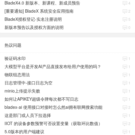
BladeX4.0 新版本、新课程、新成员预告
4
[重要通知] BladeX 系统安全应用指南
2
BladeX授权登记-实名注册说明
5
新版本预告以及授权方面的说明
0
热议问题
验证码水印
1
大模型平台是开发AI产品直接发布给用户使用的吗？
1
物联组态用法
1
日志管理中-接口日志为空
1
minio上传提示失败
1
如何让APIKEY超级令牌每次都不写日志
1
bladex-ai 使用接口对接时怎么然ai拥有联网搜索功能
2
这是部门或人员下拉选择
1
IIOT 的设备参数预警可否设置变量（获取环比数值）
2
5.0版本的用户端建议
1