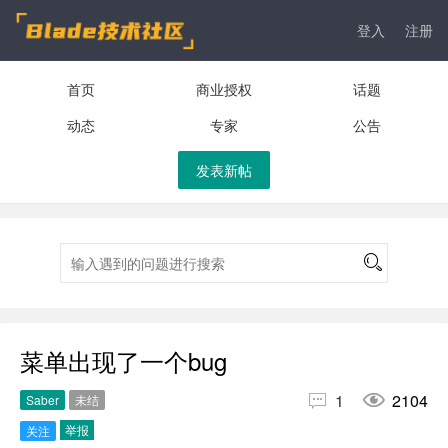
登入
注册
首页
商业授权
话题
动态
专家
公告
发表新帖
菜单出现了一个bug


1
2104
Saber
未结
举报
关注