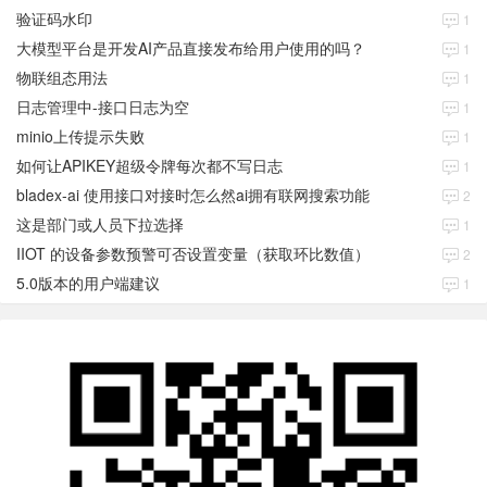
验证码水印
1
大模型平台是开发AI产品直接发布给用户使用的吗？
1
物联组态用法
1
日志管理中-接口日志为空
1
minio上传提示失败
1
如何让APIKEY超级令牌每次都不写日志
1
bladex-ai 使用接口对接时怎么然ai拥有联网搜索功能
2
这是部门或人员下拉选择
1
IIOT 的设备参数预警可否设置变量（获取环比数值）
2
5.0版本的用户端建议
1