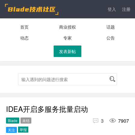
登入
注册
首页
商业授权
话题
动态
专家
公告
发表新帖
IDEA开启多服务批量启动


3
7907
Blade
未结
举报
关注