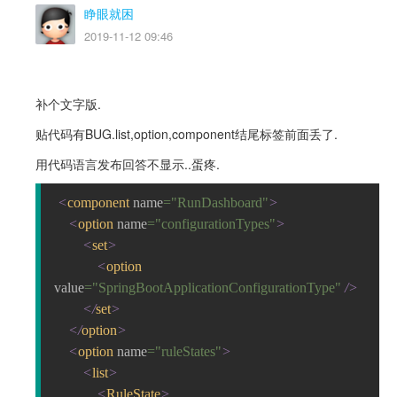
睁眼就困
2019-11-12 09:46
补个文字版.
贴代码有BUG.list,option,component结尾标签前面丢了.
用代码语言发布回答不显示..蛋疼.
<
component 
name
="RunDashboard"
>
    <
option 
name
="configurationTypes"
>
        <
set
>
            <
option 
value
="SpringBootApplicationConfigurationType" 
/>
        </
set
>
    </
option
>
    <
option 
name
="ruleStates"
>
        <
list
>
            <
RuleState
>