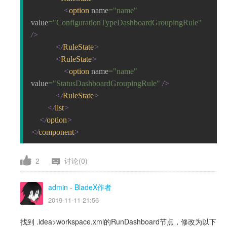
                <
option 
name
="name" 
value
="ConfigurationTypeDashboardGroupingRule" 
/>
            </
RuleState
>
            <
RuleState
>
                <
option 
name
="name" 
value
="StatusDashboardGroupingRule" 
/>
            </
RuleState
>
        </
list
>
    </
option
>
</
component
>
2
讨论(0)
admin
- BladeX作者
2019-11-11 21:56
找到 .idea>workspace.xml的RunDashboard节点，修改为以下