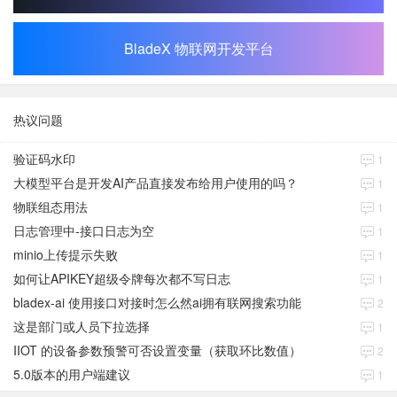
BladeX 物联网开发平台
热议问题
验证码水印
1
大模型平台是开发AI产品直接发布给用户使用的吗？
1
物联组态用法
1
日志管理中-接口日志为空
1
minio上传提示失败
1
如何让APIKEY超级令牌每次都不写日志
1
bladex-ai 使用接口对接时怎么然ai拥有联网搜索功能
2
这是部门或人员下拉选择
1
IIOT 的设备参数预警可否设置变量（获取环比数值）
2
5.0版本的用户端建议
1