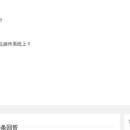
？
么操作系统上？
3条回答