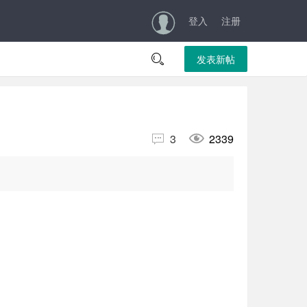
登入
注册

发表新帖


3
2339