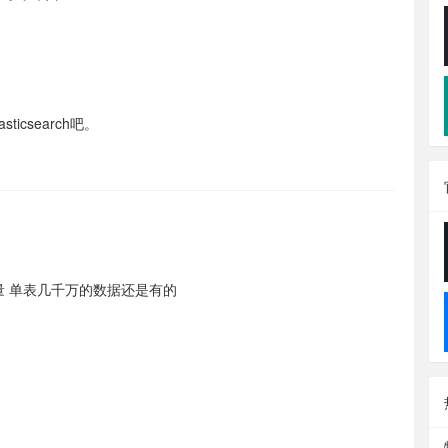
csearch吧。
量 单表几千万的数据还是有的