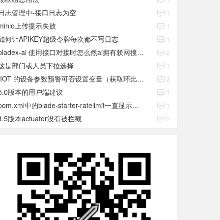
日志管理中-接口日志为空
1
minio上传提示失败
1
如何让APIKEY超级令牌每次都不写日志
1
bladex-ai 使用接口对接时怎么然ai拥有联网搜索功能
2
这是部门或人员下拉选择
1
IIOT 的设备参数预警可否设置变量（获取环比数值）
2
5.0版本的用户端建议
1
pom.xml中的blade-starter-ratelimit一直显示红色
1
4.5版本actuator没有被拦截
2