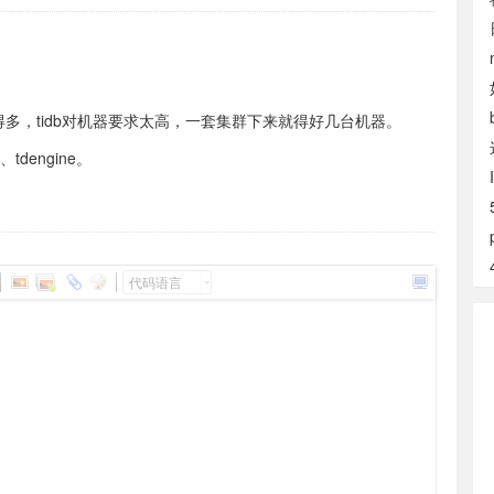
db 省钱得多，tidb对机器要求太高，一套集群下来就得好几台机器。
dengine。
代码语言