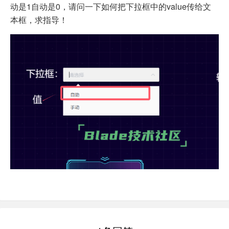
动是1自动是0，请问一下如何把下拉框中的value传给文
本框，求指导！