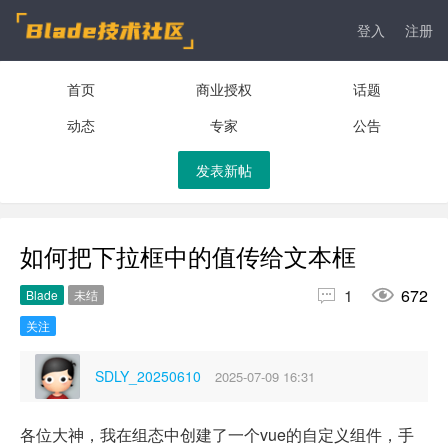
登入
注册
首页
商业授权
话题
动态
专家
公告
发表新帖
如何把下拉框中的值传给文本框


1
672
Blade
未结
关注
SDLY_20250610
2025-07-09 16:31
各位大神，我在组态中创建了一个vue的自定义组件，手