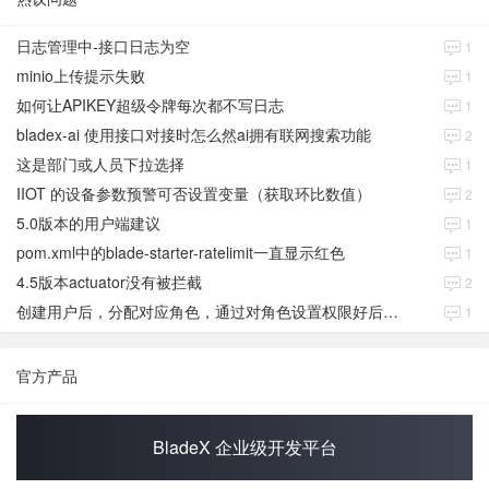
日志管理中-接口日志为空
1
minio上传提示失败
1
如何让APIKEY超级令牌每次都不写日志
1
bladex-ai 使用接口对接时怎么然ai拥有联网搜索功能
2
这是部门或人员下拉选择
1
IIOT 的设备参数预警可否设置变量（获取环比数值）
2
5.0版本的用户端建议
1
pom.xml中的blade-starter-ratelimit一直显示红色
1
4.5版本actuator没有被拦截
2
创建用户后，分配对应角色，通过对角色设置权限好后，登录当前用户后。查看不到当前已分配对应角色权限数据
1
官方产品
BladeX 企业级开发平台