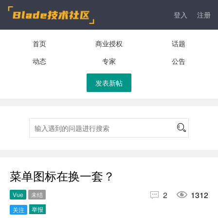
登入
注册
首页
商业授权
话题
动态
专家
公告
发表新帖
菜单图标在换一套？


2
1312
Vue
未结
举报
关注