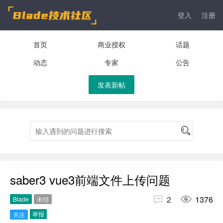
登入
注册
首页
商业授权
话题
动态
专家
公告
发表新帖
saber3 vue3前端文件上传问题


2
1376
Blade
未结
举报
关注