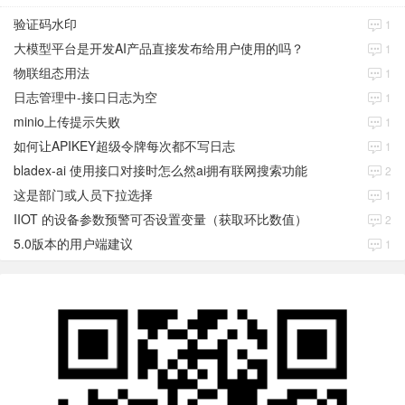
验证码水印
1
大模型平台是开发AI产品直接发布给用户使用的吗？
1
物联组态用法
1
日志管理中-接口日志为空
1
minio上传提示失败
1
如何让APIKEY超级令牌每次都不写日志
1
bladex-ai 使用接口对接时怎么然ai拥有联网搜索功能
2
这是部门或人员下拉选择
1
IIOT 的设备参数预警可否设置变量（获取环比数值）
2
5.0版本的用户端建议
1