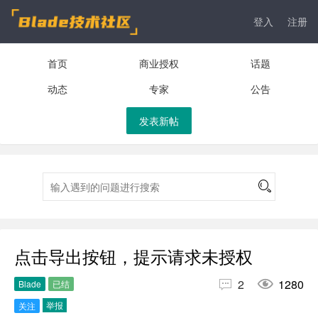
登入
注册
首页
商业授权
话题
动态
专家
公告
发表新帖
点击导出按钮，提示请求未授权


2
1280
Blade
已结
举报
关注