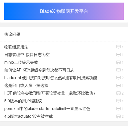
BladeX 物联网开发平台
热议问题
物联组态用法
1
日志管理中-接口日志为空
1
minio上传提示失败
1
如何让APIKEY超级令牌每次都不写日志
1
bladex-ai 使用接口对接时怎么然ai拥有联网搜索功能
2
这是部门或人员下拉选择
1
IIOT 的设备参数预警可否设置变量（获取环比数值）
2
5.0版本的用户端建议
1
pom.xml中的blade-starter-ratelimit一直显示红色
1
4.5版本actuator没有被拦截
2