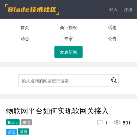
登入
注册
首页
商业授权
话题
动态
专家
公告
发表新帖
物联网平台如何实现软网关接入


1
801
Blade
未结
举报
关注