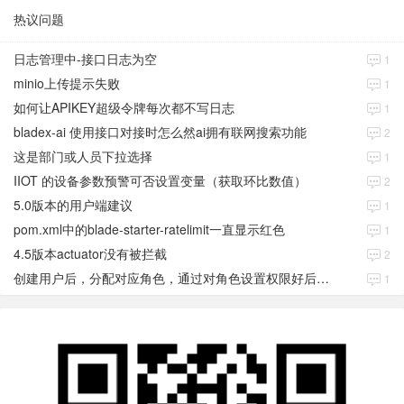
热议问题
日志管理中-接口日志为空
1
minio上传提示失败
1
如何让APIKEY超级令牌每次都不写日志
1
bladex-ai 使用接口对接时怎么然ai拥有联网搜索功能
2
这是部门或人员下拉选择
1
IIOT 的设备参数预警可否设置变量（获取环比数值）
2
5.0版本的用户端建议
1
pom.xml中的blade-starter-ratelimit一直显示红色
1
4.5版本actuator没有被拦截
2
创建用户后，分配对应角色，通过对角色设置权限好后，登录当前用户后。查看不到当前已分配对应角色权限数据
1