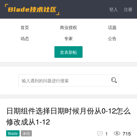
登入
注册
首页
商业授权
话题
动态
专家
公告
发表新帖
日期组件选择日期时候月份从0-12怎么
修改成从1-12


1
715
Blade
未结