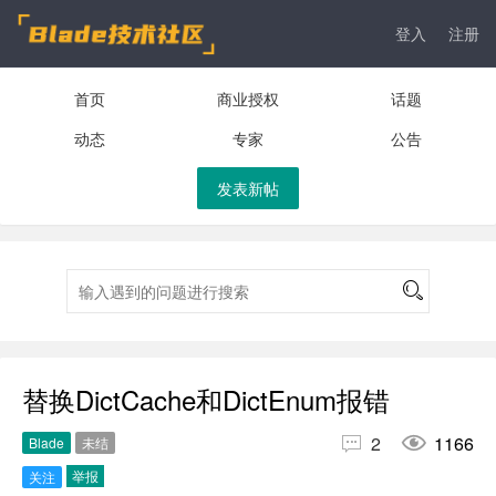
登入
注册
首页
商业授权
话题
动态
专家
公告
发表新帖
替换DictCache和DictEnum报错


2
1166
Blade
未结
举报
关注