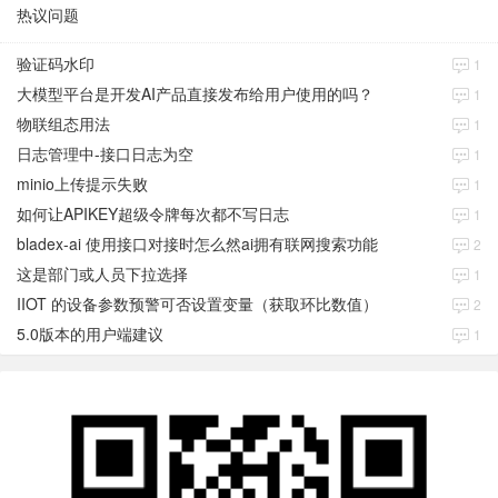
热议问题
验证码水印
1
大模型平台是开发AI产品直接发布给用户使用的吗？
1
物联组态用法
1
日志管理中-接口日志为空
1
minio上传提示失败
1
如何让APIKEY超级令牌每次都不写日志
1
bladex-ai 使用接口对接时怎么然ai拥有联网搜索功能
2
这是部门或人员下拉选择
1
IIOT 的设备参数预警可否设置变量（获取环比数值）
2
5.0版本的用户端建议
1