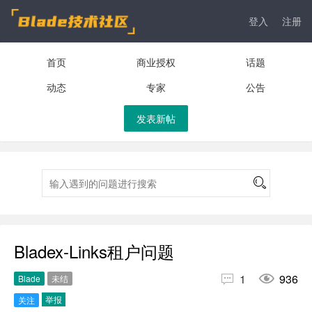
登入
注册
首页
商业授权
话题
动态
专家
公告
发表新帖
Bladex-Links租户问题


1
936
Blade
未结
举报
关注