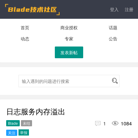
登入
注册
首页
商业授权
话题
动态
专家
公告
发表新帖
日志服务内存溢出


1
1084
Blade
未结
举报
关注