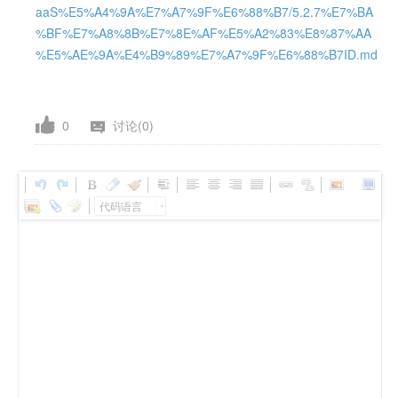
aaS%E5%A4%9A%E7%A7%9F%E6%88%B7/5.2.7%E7%BA
%BF%E7%A8%8B%E7%8E%AF%E5%A2%83%E8%87%AA
%E5%AE%9A%E4%B9%89%E7%A7%9F%E6%88%B7ID.md
0
讨论(0)
代码语言