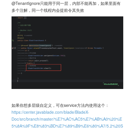
@TenantIgnore只能用于同一层，内部不能再加，如果里面有
多个注解，同一个线程内会提前令其失效
如果你想多层级自定义，可在service方法内使用这个：
https://center.javablade.com/blade/BladeX-
Doc/src/branch/master/%E7%AC%AC5%E7%AB%A0%20%E
5%8A%9F%E8%83%BD%E7%89%B9%E6%80%A7/5.2%20S