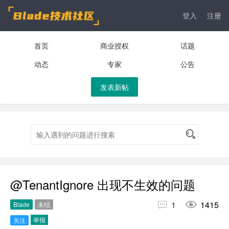
登入
注册
首页
商业授权
话题
动态
专家
公告
发表新帖
@TenantIgnore 出现不生效的问题


1
1415
Blade
未结
举报
关注