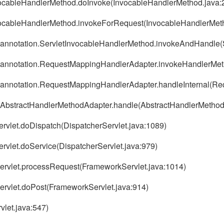
vocableHandlerMethod.doInvoke(InvocableHandlerMethod.java:
vocableHandlerMethod.invokeForRequest(InvocableHandlerMet
d.annotation.ServletInvocableHandlerMethod.invokeAndHandle(
od.annotation.RequestMappingHandlerAdapter.invokeHandlerMe
d.annotation.RequestMappingHandlerAdapter.handleInternal(R
d.AbstractHandlerMethodAdapter.handle(AbstractHandlerMethod
ervlet.doDispatch(DispatcherServlet.java:1089)
ervlet.doService(DispatcherServlet.java:979)
Servlet.processRequest(FrameworkServlet.java:1014)
ervlet.doPost(FrameworkServlet.java:914)
rvlet.java:547)