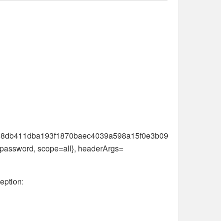
8db411dba193f1870baec4039a598a15f0e3b09
ssword, scope=all}, headerArgs=
eption: