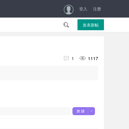
登入
注册

发表新帖


1
1117