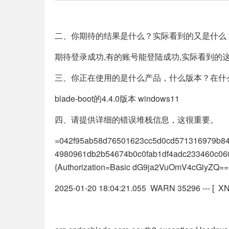
二、你期待的结果是什么？实际看到的又是什么
期待登录成功,有的账号能登陆成功,实际看到的
三、你正在使用的是什么产品，什么版本？在什
blade-boot的4.4.0版本 windows11
四、请提供详细的错误堆栈信息，这很重要。
=042f95ab58d76501623cc5d0cd571316979b8
4980961db2b54674b0c0fab1df4adc233460c0602c
{Authorization=Basic dG9ja2VuOmV4cGlyZQ==,
2025-01-20 18:04:21.055 WARN 35296 --- [ XNI