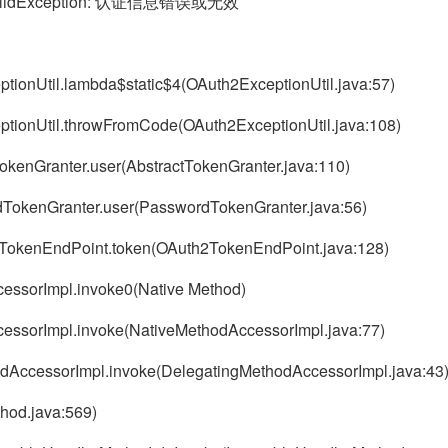
erInvalidException: 认证信息错误或无效
eptionUtil.lambda$static$4(OAuth2ExceptionUtil.java:57)
ceptionUtil.throwFromCode(OAuth2ExceptionUtil.java:108)
tTokenGranter.user(AbstractTokenGranter.java:110)
rdTokenGranter.user(PasswordTokenGranter.java:56)
h2TokenEndPoint.token(OAuth2TokenEndPoint.java:128)
ccessorImpl.invoke0(Native Method)
AccessorImpl.invoke(NativeMethodAccessorImpl.java:77)
thodAccessorImpl.invoke(DelegatingMethodAccessorImpl.java:43
thod.java:569)