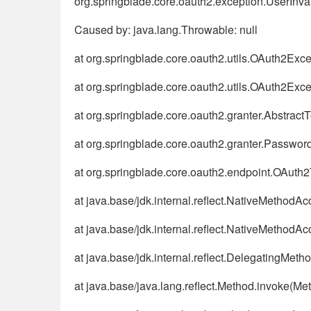
org.springblade.core.oauth2.exception.Us
Caused by: java.lang.Throwable: null
at org.springblade.core.oauth2.utils.OAuth2Exc
at org.springblade.core.oauth2.utils.OAuth2Ex
at org.springblade.core.oauth2.granter.Abstrac
at org.springblade.core.oauth2.granter.Passwo
at org.springblade.core.oauth2.endpoint.OAut
at java.base/jdk.internal.reflect.NativeMethodA
at java.base/jdk.internal.reflect.NativeMethod
at java.base/jdk.internal.reflect.DelegatingMe
at java.base/java.lang.reflect.Method.invoke(Me