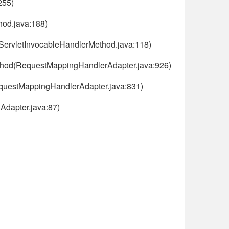
255)
hod.java:188)
ServletInvocableHandlerMethod.java:118)
thod(RequestMappingHandlerAdapter.java:926)
equestMappingHandlerAdapter.java:831)
Adapter.java:87)