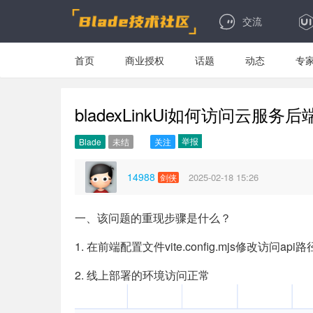
交流
首页
商业授权
话题
动态
专
bladexLinkUi如何访问云服务后
举报
Blade
未结
关注
14988
2025-02-18 15:26
剑侠
一、该问题的重现步骤是什么？
1. 在前端配置文件vite.config.mjs修改访问api路
2. 线上部署的环境访问正常