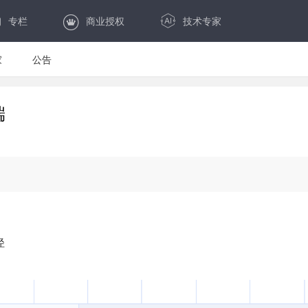
专栏
商业授权
技术专家
家
公告
端
径