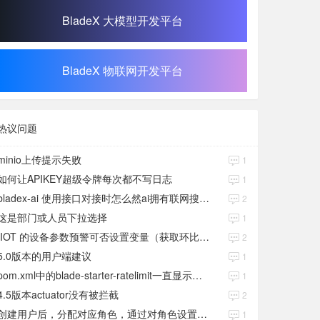
BladeX 大模型开发平台
BladeX 物联网开发平台
热议问题
minio上传提示失败
1
如何让APIKEY超级令牌每次都不写日志
1
bladex-ai 使用接口对接时怎么然ai拥有联网搜索功能
2
这是部门或人员下拉选择
1
IIOT 的设备参数预警可否设置变量（获取环比数值）
2
5.0版本的用户端建议
1
pom.xml中的blade-starter-ratelimit一直显示红色
1
4.5版本actuator没有被拦截
2
创建用户后，分配对应角色，通过对角色设置权限好后，登录当前用户后。查看不到当前已分配对应角色权限数据
1