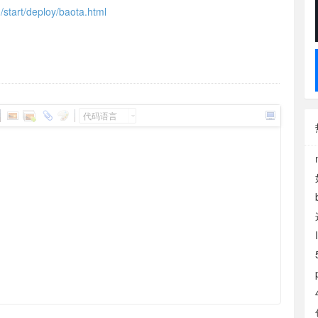
h/start/deploy/baota.html
代码语言