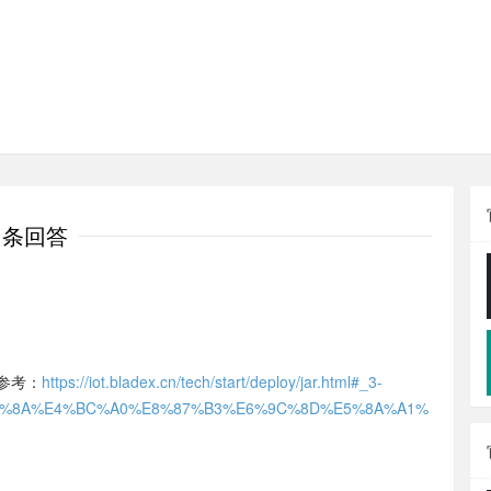
1条回答
置参考：
https://iot.bladex.cn/tech/start/deploy/jar.html#_3-
8%8A%E4%BC%A0%E8%87%B3%E6%9C%8D%E5%8A%A1%