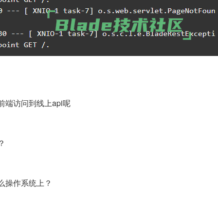
端访问到线上api呢
？
么操作系统上？