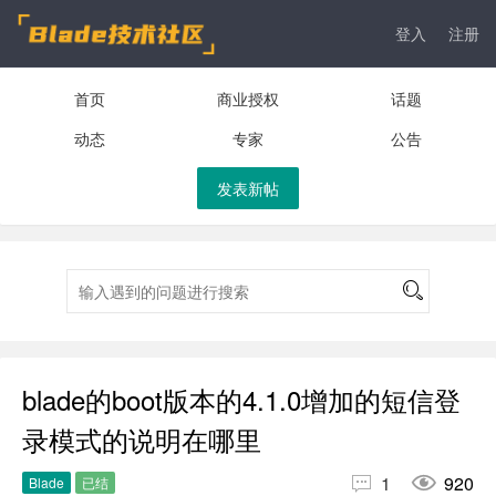
登入
注册
首页
商业授权
话题
动态
专家
公告
发表新帖
blade的boot版本的4.1.0增加的短信登
录模式的说明在哪里


1
920
Blade
已结