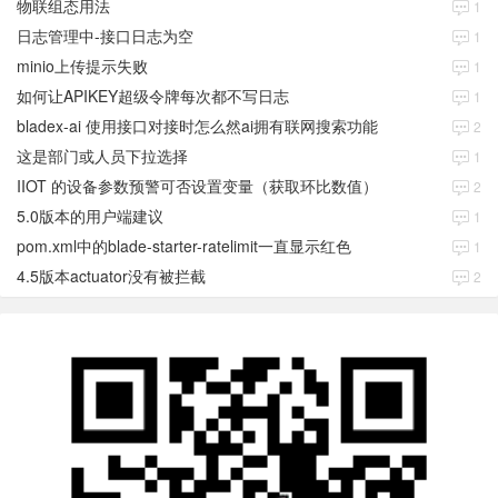
物联组态用法
1
日志管理中-接口日志为空
1
minio上传提示失败
1
如何让APIKEY超级令牌每次都不写日志
1
bladex-ai 使用接口对接时怎么然ai拥有联网搜索功能
2
这是部门或人员下拉选择
1
IIOT 的设备参数预警可否设置变量（获取环比数值）
2
5.0版本的用户端建议
1
pom.xml中的blade-starter-ratelimit一直显示红色
1
4.5版本actuator没有被拦截
2