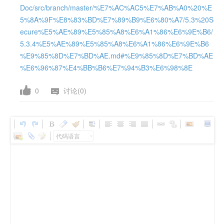
Doc/src/branch/master/%E7%AC%AC5%E7%AB%A0%20%E
5%8A%9F%E8%83%BD%E7%89%B9%E6%80%A7/5.3%20S
ecure%E5%AE%89%E5%85%A8%E6%A1%86%E6%9E%B6/
5.3.4%E5%AE%89%E5%85%A8%E6%A1%86%E6%9E%B6
%E9%85%8D%E7%BD%AE.md#%E9%85%8D%E7%BD%AE
%E6%96%87%E4%BB%B6%E7%94%B3%E6%98%8E
0
讨论(0)
代码语言