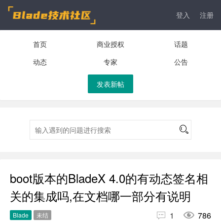
登入
注册
首页
商业授权
话题
动态
专家
公告
发表新帖
boot版本的BladeX 4.0的有动态签名相
关的集成吗,在文档哪一部分有说明


1
786
Blade
未结