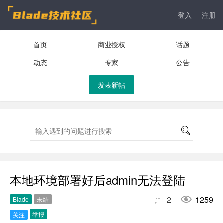
登入
注册
首页
商业授权
话题
动态
专家
公告
发表新帖
本地环境部署好后admin无法登陆


2
1259
Blade
未结
举报
关注