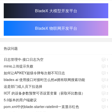
BladeX 大模型开发平台
BladeX 物联网开发平台
热议问题
日志管理中-接口日志为空
1
minio上传提示失败
1
如何让APIKEY超级令牌每次都不写日志
1
bladex-ai 使用接口对接时怎么然ai拥有联网搜索功能
2
这是部门或人员下拉选择
1
IIOT 的设备参数预警可否设置变量（获取环比数值）
2
5.0版本的用户端建议
1
pom.xml中的blade-starter-ratelimit一直显示红色
1