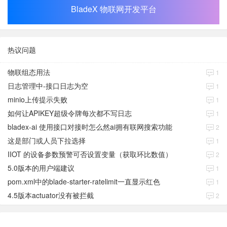
BladeX 物联网开发平台
热议问题
物联组态用法
1
日志管理中-接口日志为空
1
minio上传提示失败
1
如何让APIKEY超级令牌每次都不写日志
1
bladex-ai 使用接口对接时怎么然ai拥有联网搜索功能
2
这是部门或人员下拉选择
1
IIOT 的设备参数预警可否设置变量（获取环比数值）
2
5.0版本的用户端建议
1
pom.xml中的blade-starter-ratelimit一直显示红色
1
4.5版本actuator没有被拦截
2