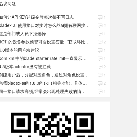
热议问题
如何让APIKEY超级令牌每次都不写日志
1
bladex-ai 使用接口对接时怎么然ai拥有联网搜索功能
2
这是部门或人员下拉选择
1
IIOT 的设备参数预警可否设置变量（获取环比数值）
2
5.0版本的用户端建议
1
pom.xml中的blade-starter-ratelimit一直显示红色
1
4.5版本actuator没有被拦截
2
创建用户后，分配对应角色，通过对角色设置权限好后，登录当前用户后。查看不到当前已分配对应角色权限数据
1
急需bladex-ai的1.8.0的skills相关功能，具体发布日期是多少号
2
同一接口请求高频,经常会出现处理失败的情况,怎么修复?
1