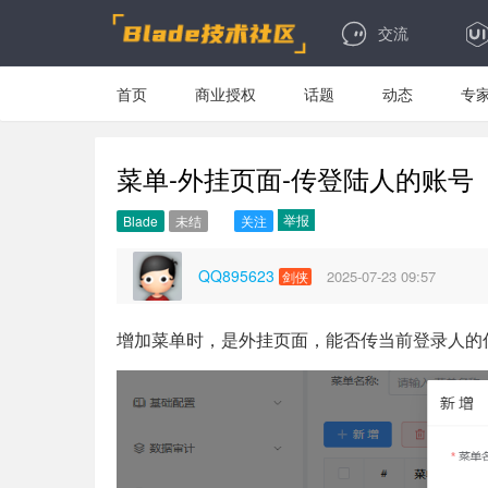
交流
首页
商业授权
话题
动态
专
菜单-外挂页面-传登陆人的账号
举报
Blade
未结
关注
QQ895623
2025-07-23 09:57
剑侠
增加菜单时，是外挂页面，能否传当前登录人的