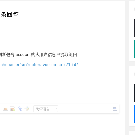
1条回答
判断包含 account就从用户信息里提取返回
nch/master/src/router/avue-router.js#L142
代码语言