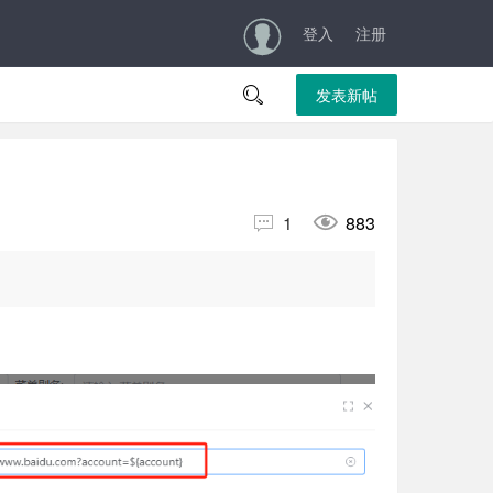
登入
注册

发表新帖


1
883