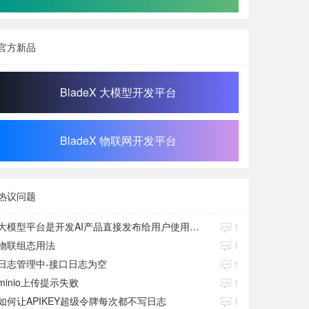
官方新品
BladeX 大模型开发平台
BladeX 物联网开发平台
热议问题
大模型平台是开发AI产品直接发布给用户使用的吗？
1
物联组态用法
1
日志管理中-接口日志为空
1
minio上传提示失败
1
如何让APIKEY超级令牌每次都不写日志
1