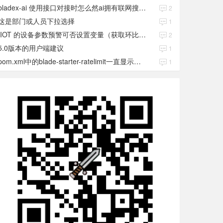
bladex-ai 使用接口对接时怎么然ai拥有联网搜索功能
2
这是部门或人员下拉选择
1
IIOT 的设备参数预警可否设置变量（获取环比数值）
2
5.0版本的用户端建议
1
pom.xml中的blade-starter-ratelimit一直显示红色
1