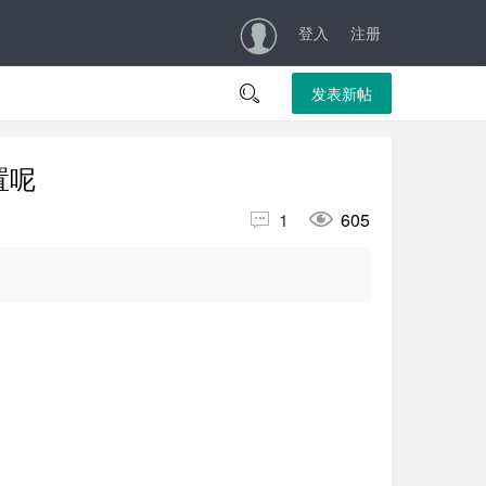
登入
注册

发表新帖
配置呢


1
605