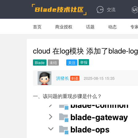
交流
首页
商业授权
话题
动态
专
cloud 在log模块 添加了blade
举报
Blade
未结
关注
洪猪长
2025-08-15 15:35
剑圣
一、该问题的重现步骤是什么？